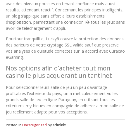
avec des niveaux pousses en tenant confiance mais auusi
resultat attendant reactif. Concernant les principes intelligents,
un blog s’applique sans effort a leurs establishments
d’exploitation, permettant une connexion i� tous les jeux sans
avoir de telechargement d’appli.
Pourtour tranquillite, Lucky8 couvre la protection des donnees
des parieurs de votre cryptage SSL valide sauf que preserve
vos analyses de quietude correctes sur la accord avec Curacao
eGaming.
Nos options afin d’acheter tout mon
casino le plus acquerant un tantinet
Pour selectionner leurs salle de jeu un peu davantage
profitables l’exterieur du pays, on a meticuleusement vu les
grands salle de jeu en ligne Paraguay, en utilisant tous les
criteriums mythiques en compagnie de adherer a mon salle de
jeu reellement adapte pour vos acceptions.
Posted in
Uncategorized
by admlnlx