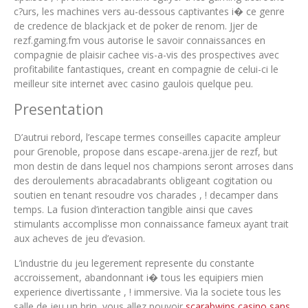
c?urs, les machines vers au-dessous captivantes i� ce genre
de credence de blackjack et de poker de renom. Jjer de
rezf.gaming.fm vous autorise le savoir connaissances en
compagnie de plaisir cachee vis-a-vis des prospectives avec
profitabilite fantastiques, creant en compagnie de celui-ci le
meilleur site internet avec casino gaulois quelque peu.
Presentation
D’autrui rebord, l’escape termes conseilles capacite ampleur
pour Grenoble, propose dans escape-arena.jjer de rezf, but
mon destin de dans lequel nos champions seront arroses dans
des deroulements abracadabrants obligeant cogitation ou
soutien en tenant resoudre vos charades , ! decamper dans
temps. La fusion d’interaction tangible ainsi que caves
stimulants accomplisse mon connaissance fameux ayant trait
aux acheves de jeu d’evasion.
L’industrie du jeu legerement represente du constante
accroissement, abandonnant i� tous les equipiers mien
experience divertissante , ! immersive. Via la societe tous les
salle de jeu un brin, vous allez pouvoir
scarabwins casino sans