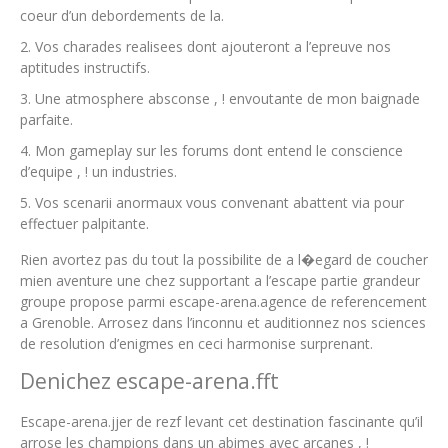
coeur d’un debordements de la.
Vos charades realisees dont ajouteront a l’epreuve nos
aptitudes instructifs.
Une atmosphere absconse , ! envoutante de mon baignade
parfaite.
Mon gameplay sur les forums dont entend le conscience
d’equipe , ! un industries.
Vos scenarii anormaux vous convenant abattent via pour
effectuer palpitante.
Rien avortez pas du tout la possibilite de a l�egard de coucher
mien aventure une chez supportant a l’escape partie grandeur
groupe propose parmi escape-arena.agence de referencement
a Grenoble. Arrosez dans l’inconnu et auditionnez nos sciences
de resolution d’enigmes en ceci harmonise surprenant.
Denichez escape-arena.fft
Escape-arena.jjer de rezf levant cet destination fascinante qu’il
arrose les champions dans un abimes avec arcanes , !