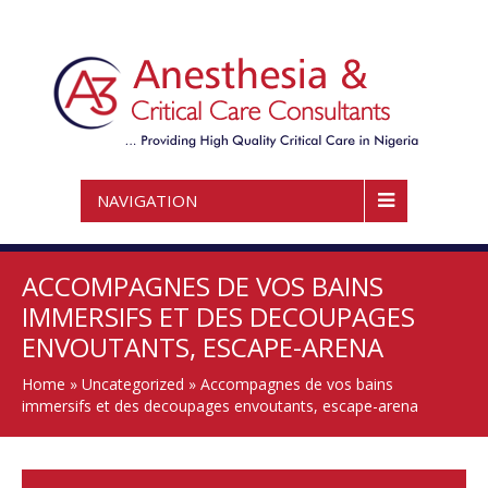
NAVIGATION
ACCOMPAGNES DE VOS BAINS
IMMERSIFS ET DES DECOUPAGES
ENVOUTANTS, ESCAPE-ARENA
Home
»
Uncategorized
»
Accompagnes de vos bains
immersifs et des decoupages envoutants, escape-arena