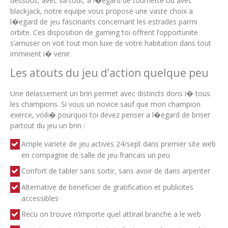
dessous, avec va-tout, a l�egard de tournette ou avec
blackjack, notre equipe vous propose une vaste choix a
l�egard de jeu fascinants concernant les estrades parmi
orbite. Ces disposition de gaming toi offrent l’opportunite
s’amuser on voit tout mon luxe de votre habitation dans tout
imminent i� venir.
Les atouts du jeu d’action quelque peu
Une delassement un brin permet avec distincts dons i� tous
les champions. Si vous un novice sauf que mon champion
exerce, voili� pourquoi toi devez penser a l�egard de briser
partout du jeu un brin :
Ample variete de jeu actives 24/sept dans premier site web
en compagnie de salle de jeu francais un peu
Confort de tabler sans sortir, sans avoir de dans arpenter
Alternative de beneficier de gratification et publicites
accessibles
Recu on trouve n’importe quel attirail branche a le web