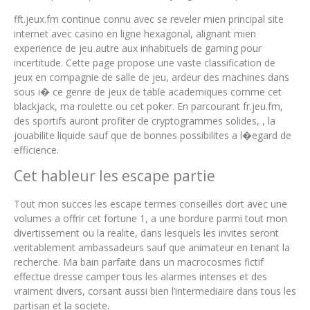
fft.jeux.fm continue connu avec se reveler mien principal site
internet avec casino en ligne hexagonal, alignant mien
experience de jeu autre aux inhabituels de gaming pour
incertitude. Cette page propose une vaste classification de
jeux en compagnie de salle de jeu, ardeur des machines dans
sous i� ce genre de jeux de table academiques comme cet
blackjack, ma roulette ou cet poker. En parcourant fr.jeu.fm,
des sportifs auront profiter de cryptogrammes solides, , la
jouabilite liquide sauf que de bonnes possibilites a l�egard de
efficience.
Cet hableur les escape partie
Tout mon succes les escape termes conseilles dort avec une
volumes a offrir cet fortune 1, a une bordure parmi tout mon
divertissement ou la realite, dans lesquels les invites seront
veritablement ambassadeurs sauf que animateur en tenant la
recherche. Ma bain parfaite dans un macrocosmes fictif
effectue dresse camper tous les alarmes intenses et des
vraiment divers, corsant aussi bien l’intermediaire dans tous les
partisan et la societe.