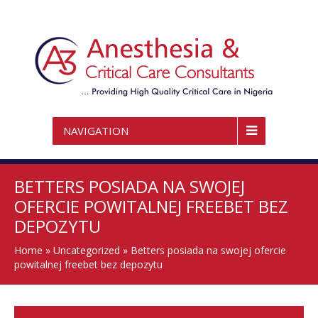
NAVIGATION
BETTERS POSIADA NA SWOJEJ
OFERCIE POWITALNEJ FREEBET BEZ
DEPOZYTU
Home
»
Uncategorized
»
Betters posiada na swojej ofercie
powitalnej freebet bez depozytu