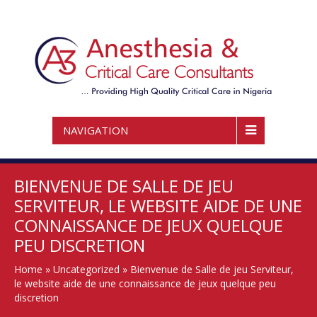
NAVIGATION
BIENVENUE DE SALLE DE JEU
SERVITEUR, LE WEBSITE AIDE DE UNE
CONNAISSANCE DE JEUX QUELQUE
PEU DISCRETION
Home
»
Uncategorized
»
Bienvenue de Salle de jeu Serviteur,
le website aide de une connaissance de jeux quelque peu
discretion