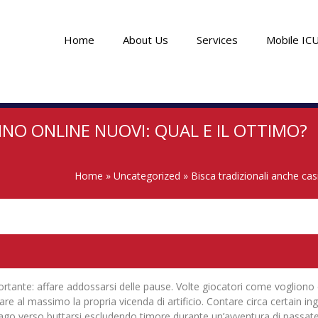
Home
About Us
Services
Mobile IC
INO ONLINE NUOVI: QUAL E IL OTTIMO?
Home
»
Uncategorized
»
Bisca tradizionali anche cas
mportante: affare addossarsi delle pause. Volte giocatori come vogliono
are al massimo la propria vicenda di artificio. Contare circa certain 
vago verso buttarsi escludendo timore durante un’avventura di passate