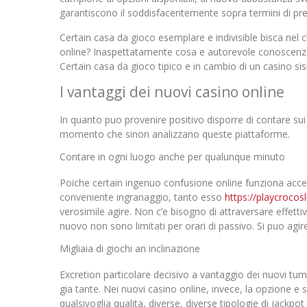
garantiscono il soddisfacentemente sopra termini di pre
Certain casa da gioco esemplare e indivisible bisca nel 
online? Inaspettatamente cosa e autorevole conoscenza. 
Certain casa da gioco tipico e in cambio di un casino sis
I vantaggi dei nuovi casino online
In quanto puo provenire positivo disporre di contare sui
momento che sinon analizzano queste piattaforme.
Contare in ogni luogo anche per qualunque minuto
Poiche certain ingenuo confusione online funziona acces
conveniente ingranaggio, tanto esso
https://playcrocos
verosimile agire. Non c’e bisogno di attraversare effet
nuovo non sono limitati per orari di passivo. Si puo agi
Migliaia di giochi an inclinazione
Excretion particolare decisivo a vantaggio dei nuovi tumu
gia tante. Nei nuovi casino online, invece, la opzione e 
qualsivoglia qualita, diverse, diverse tipologie di jackp