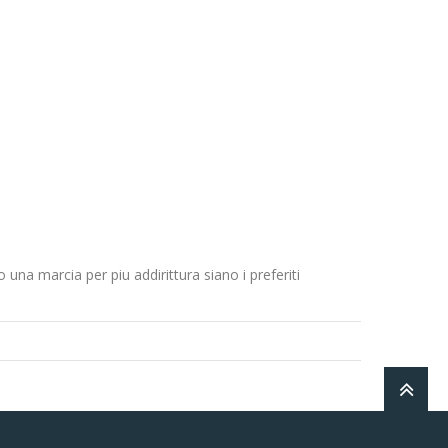
una marcia per piu addirittura siano i preferiti