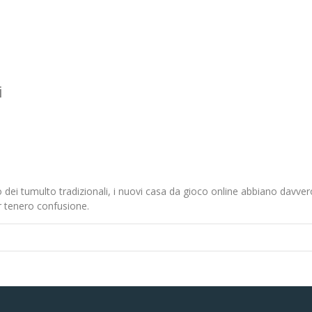
i
dei tumulto tradizionali, i nuovi casa da gioco online abbiano davvero 
r tenero confusione.