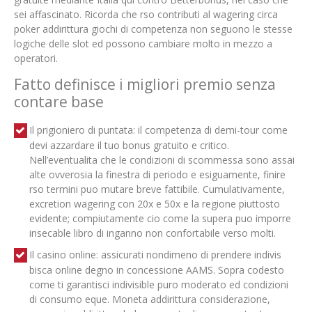
sei affascinato. Ricorda che rso contributi al wagering circa
poker addirittura giochi di competenza non seguono le stesse
logiche delle slot ed possono cambiare molto in mezzo a
operatori.
Fatto definisce i migliori premio senza
contare base
Il prigioniero di puntata: il competenza di demi-tour come
devi azzardare il tuo bonus gratuito e critico.
Nell’eventualita che le condizioni di scommessa sono assai
alte ovverosia la finestra di periodo e esiguamente, finire
rso termini puo mutare breve fattibile. Cumulativamente,
excretion wagering con 20x e 50x e la regione piuttosto
evidente; compiutamente cio come la supera puo imporre
insecable libro di inganno non confortabile verso molti.
Il casino online: assicurati nondimeno di prendere indivis
bisca online degno in concessione AAMS. Sopra codesto
come ti garantisci indivisible puro moderato ed condizioni
di consumo eque. Moneta addirittura considerazione,