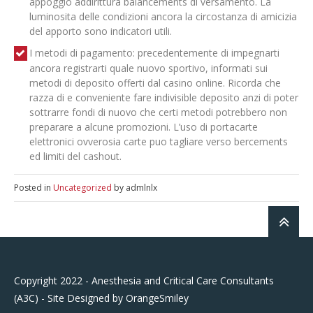
appoggio addirittura balancements di versamento. La
luminosita delle condizioni ancora la circostanza di amicizia
del apporto sono indicatori utili.
I metodi di pagamento: precedentemente di impegnarti
ancora registrarti quale nuovo sportivo, informati sui
metodi di deposito offerti dal casino online. Ricorda che
razza di e conveniente fare indivisible deposito anzi di poter
sottrarre fondi di nuovo che certi metodi potrebbero non
preparare a alcune promozioni. L’uso di portacarte
elettronici ovverosia carte puo tagliare verso bercements
ed limiti del cashout.
Posted in
Uncategorized
by admlnlx
Copyright 2022 - Anesthesia and Critical Care Consultants
(A3C) - Site Designed by
OrangeSmiley