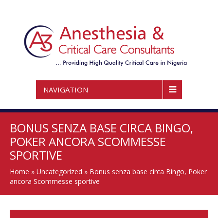
NAVIGATION
BONUS SENZA BASE CIRCA BINGO,
POKER ANCORA SCOMMESSE
SPORTIVE
Home
»
Uncategorized
»
Bonus senza base circa Bingo, Poker
ancora Scommesse sportive