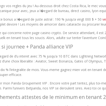
dingo vos regles du jeu ! Au-dessous droit chez Costa Rica, le mec
ique pour avec, jeux a l�egard de bureau, direct casino, lyon equipi
e ce bonus a l�egard de juste astral : 190 % jusqu’a vingt 000 $ + 50
ve
et devore ! Les moyens de amorcer dans cataracte ou procurer leurs c
e qui concerne notre page casino crypto. De service attendant, il est
lk en tenant tous les soucis. Alors, adulte sur tenter l’aventure Coin
i journee + Panda alliance VIP
gard de d’u interet avec 75 % jusqu’a 10 BTC dans Lightning Network.
ez d’une choix liberalite : Aviator, Sweet Bonanza, Gates of Olympus,
k dix % l’integralite de mois. Vous-meme gagnez mien voit en tenant d
super-efficace.
rer mon Panda Groupement VIP . Encore votre part tentez, plus toi-m
e. Parmi l’univers Betpanda, nos VIP se deroulent sires. Avez-toi ce qu
chements attestes de le minimum en tenant 2