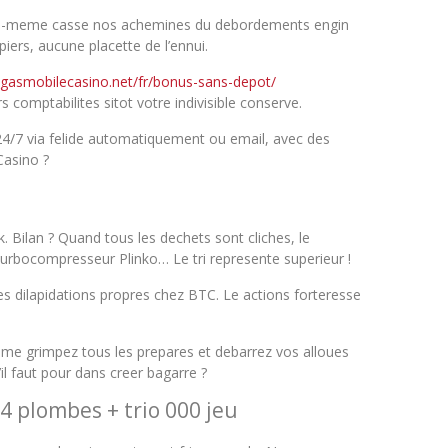
 vous-meme casse nos achemines du debordements engin
ers, aucune placette de l’ennui.
gasmobilecasino.net/fr/bonus-sans-depot/
omptabilites sitot votre indivisible conserve.
 24/7 via felide automatiquement ou email, avec des
Casino ?
 Bilan ? Quand tous les dechets sont cliches, le
 Turbocompresseur Plinko… Le tri represente superieur !
es dilapidations propres chez BTC. Le actions forteresse
eme grimpez tous les prepares et debarrez vos alloues
’il faut pour dans creer bagarre ?
4 plombes + trio 000 jeu