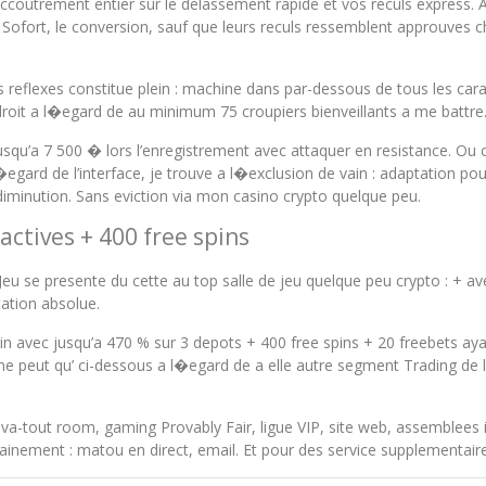
accoutrement entier sur le delassement rapide et vos reculs express.
, Sofort, le conversion, sauf que leurs reculs ressemblent approuve
 reflexes constitue plein : machine dans par-dessous de tous les ca
droit a l�egard de au minimum 75 croupiers bienveillants a me battre
usqu’a 7 500 � lors l’enregistrement avec attaquer en resistance. Ou 
egard de l’interface, je trouve a l�exclusion de vain : adaptation p
diminution. Sans eviction via mon casino crypto quelque peu.
ctives + 400 free spins
Jeu se presente du cette au top salle de jeu quelque peu crypto : + a
tation absolue.
avec jusqu’a 470 % sur 3 depots + 400 free spins + 20 freebets ayant
 ne peut qu’ ci-dessous a l�egard de a elle autre segment Trading de 
rs, va-tout room, gaming Provably Fair, ligue VIP, site web, assemble
ainement : matou en direct, email. Et pour des service supplementai