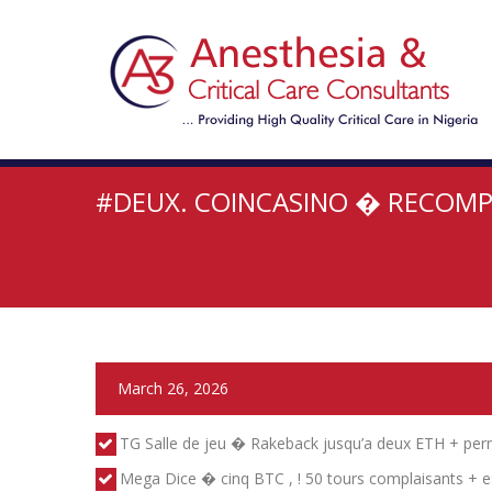
#DEUX. COINCASINO � RECOMPEN
March 26, 2026
TG Salle de jeu � Rakeback jusqu’a deux ETH + per
Mega Dice � cinq BTC , ! 50 tours complaisants + e