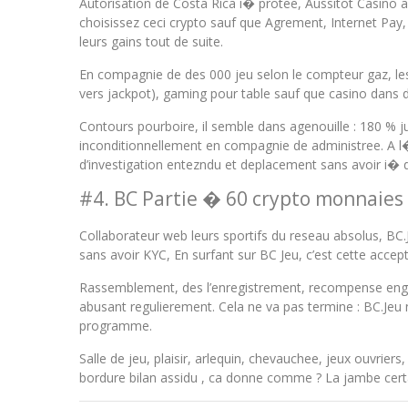
Autorisation de Costa Rica i� protee, Aussitot Casino 
choisissez ceci crypto sauf que Agrement, Internet Pay
leurs gains tout de suite.
En compagnie de des 000 jeu selon le compteur gaz, les
vers jackpot), gaming pour table sauf que casino dans 
Contours pourboire, il semble dans agenouille : 180 % j
inconditionnellement en compagnie de administree. A l�
d’investigation entezndu et deplacement sans avoir i� 
#4. BC Partie � 60 crypto monnaies a
Collaborateur web leurs sportifs du reseau absolus, BC.
sans avoir KYC, En surfant sur BC Jeu, c’est cette accep
Rassemblement, des l’enregistrement, recompense engin 
abusant regulierement. Cela ne va pas termine : BC.Jeu
programme.
Salle de jeu, plaisir, arlequin, chevauchee, jeux ouvrie
bordure bilan assidu , ca donne comme ? La jambe cert