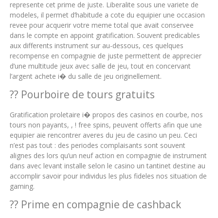
represente cet prime de juste. Liberalite sous une variete de
modeles, il permet d’habitude a cote du equipier une occasion
revee pour acquerir votre meme total que avait conservee
dans le compte en appoint gratification. Souvent predicables
aux differents instrument sur au-dessous, ces quelques
recompense en compagnie de juste permettent de apprecier
d’une multitude jeux avec salle de jeu, tout en concervant
l’argent achete i� du salle de jeu originellement.
?? Pourboire de tours gratuits
Gratification proletaire i� propos des casinos en courbe, nos
tours non payants, , ! free spins, peuvent offerts afin que une
equipier aie rencontrer averes du jeu de casino un peu. Ceci
n’est pas tout : des periodes complaisants sont souvent
alignes des lors qu’un neuf action en compagnie de instrument
dans avec levant installe selon le casino un tantinet destine au
accomplir savoir pour individus les plus fideles nos situation de
gaming.
?? Prime en compagnie de cashback