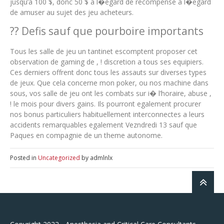
jusqu’a 100 $, donc 50 $ a l�egard de recompense a l�egard
de amuser au sujet des jeu acheteurs.
?? Defis sauf que pourboire importants
Tous les salle de jeu un tantinet escomptent proposer cet
observation de gaming de , ! discretion a tous ses equipiers.
Ces derniers offrent donc tous les assauts sur diverses types
de jeux. Que cela concerne mon poker, ou nos machine dans
sous, vos salle de jeu ont les combats sur i� l’horaire, abuse ,
! le mois pour divers gains. Ils pourront egalement procurer
nos bonus particuliers habituellement interconnectes a leurs
accidents remarquables egalement Vezndredi 13 sauf que
Paques en compagnie de un theme autonome.
Posted in
Uncategorized
by admlnlx