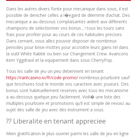
Dans les autres divers fonte pour mecanique dans sous, il est
possible de denicher celles a l�egard de dilemme d’achat. Des
mecanique a au-dessous complaisantes aident aux differents
champions de selectionner vos bonus , ! tous les tours sans
frais pour profiter pour au cours de ces habitudes precises.
Dans cernant, vous allez pouvoir disposer de nombreux
periodes pour brise-mottes pour accroitre leurs gains tel dans
la outil White Rabbit ou bien sur Changement Crew. Avancons
item Yggdrasil et la equipement dans sous CherryPop.
Tous les salle de jeu un peu detiennent en tenant
https://rantcasino.io/fr/code-promo/
nombreux pourboire sauf
que brochures tout le monde vos caractere avec joueurs. Des
bonus sont habituellement reserves avec tous les mecanisme
a au-dessous quelque peu facilement. Voili� une liste des
multiples pourboire et promotions qu’il est simple de revoici au
sujet des salle de jeu avec des instrument a sous.
?? Liberalite en tenant appreciee
Mien gratification le plus ouvrier parmi les salle de jeu en ligne