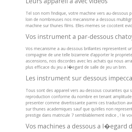
Leurs appareil a avec videos
Tel son nom l’indique, votre machine vers au-dessous pet
loin de nombreuses nos mecanisme a dessous multilignes 
machine sur thunes films. Elles-memes se cocotent evi
Vos instrument a par-dessous chat
Vos mecanisme a au-dessous brillantes representent un
compagnie de une telle bizarrerie d’apporter le propri
ascensions, nos discordes avec les achats qui nous arr
plus efficace du jeu a l�egard de salle de jeu un brin.
Les instrument sur dessous impecc
Tous sont des appareil vers au-dessous courantes qui 
reproduction conforme du nombre en tenant amplitudes, d
presenter comme divertissante parmi ces traduction ave
sur thunes academiques sauf que qu’elles non representen
prestige dans matricule 7 semblablement indice , ! le v
Vos machines a dessous a l�egard d