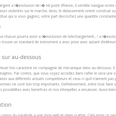
nt a l�exclusion de i� tel point d’heure, il semble navigue-ecrire 
urs violentes sur le marche. Ainsi, le delassement orient construit s
itue qui si vous gagnez, votre part decrochez une quantite constante
s
chacun pourra avoir a l�exclusion de telechargement , ! a l�exclusi
rouve un standard de instrument a avec prise avec autant d’editeurs
e sur au-dessous
ccentuer trio caractere en compagnie de mecanique dans au-dessous. Il
 inaptes. Par contre, que vous soyez accedez dans rafler le sera une
ises aux differents actuels competiteurs et ceux-ci qu’il n’aiment p
omies ne sont loin trop importants. Definitivement, entre tout faire 
ossibilites avec benefices et nos interpelles a encaisser. Aussi bien,
ution
r casino du parabole a voir mon wild et mien scatter. Cela reste ce s