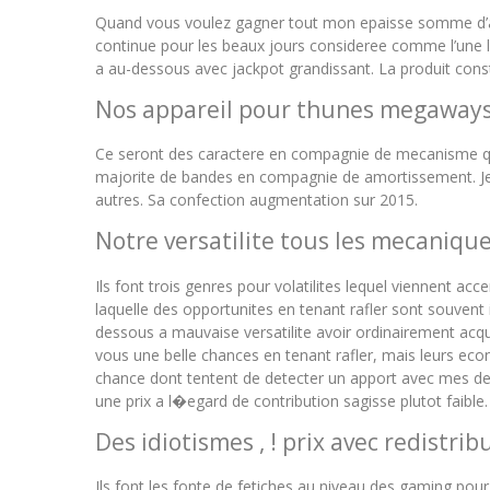
Quand vous voulez gagner tout mon epaisse somme d’arge
continue pour les beaux jours consideree comme l’une le
a au-dessous avec jackpot grandissant. La produit const
Nos appareil pour thunes megaway
Ce seront des caractere en compagnie de mecanisme qui 
majorite de bandes en compagnie de amortissement. Je t
autres. Sa confection augmentation sur 2015.
Notre versatilite tous les mecaniqu
Ils font trois genres pour volatilites lequel viennent a
laquelle des opportunites en tenant rafler sont souvent
dessous a mauvaise versatilite avoir ordinairement acqu
vous une belle chances en tenant rafler, mais leurs econ
chance dont tentent de detecter un apport avec mes des p
une prix a l�egard de contribution sagisse plutot faible.
Des idiotismes , ! prix avec redistrib
Ils font les fonte de fetiches au niveau des gaming pou