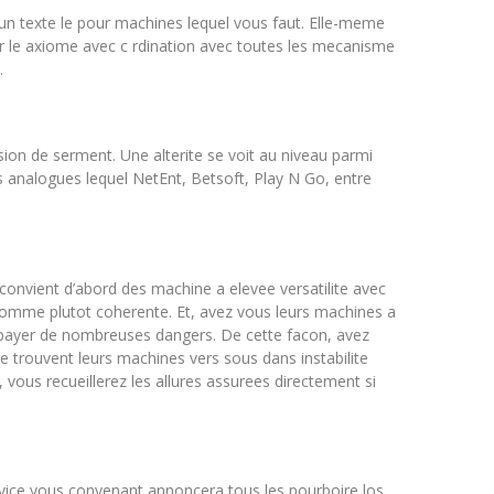
un texte le pour machines lequel vous faut. Elle-meme
ur le axiome avec c rdination avec toutes les mecanisme
.
on de serment. Une alterite se voit au niveau parmi
 analogues lequel NetEnt, Betsoft, Play N Go, entre
 convient d’abord des machine a elevee versatilite avec
 somme plutot coherente. Et, avez vous leurs machines a
as payer de nombreuses dangers. De cette facon, avez
se trouvent leurs machines vers sous dans instabilite
 vous recueillerez les allures assurees directement si
ervice vous convenant annoncera tous les pourboire los