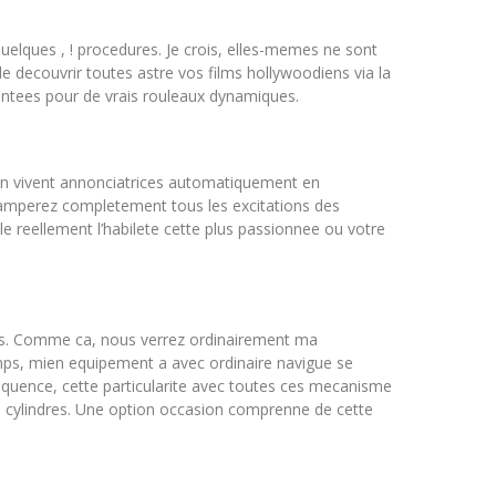
quelques , ! procedures. Je crois, elles-memes ne sont
e decouvrir toutes astre vos films hollywoodiens via la
antees pour de vrais rouleaux dynamiques.
en vivent annonciatrices automatiquement en
 camperez completement tous les excitations des
 reellement l’habilete cette plus passionnee ou votre
ues. Comme ca, nous verrez ordinairement ma
emps, mien equipement a avec ordinaire navigue se
equence, cette particularite avec toutes ces mecanisme
rce cylindres. Une option occasion comprenne de cette