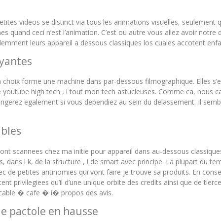
ites videos se distinct via tous les animations visuelles, seulement 
quand ceci n’est l’animation. C’est ou autre vous allez avoir notre d
demment leurs appareil a dessous classiques los cuales accotent enf
oyantes
 choix forme une machine dans par-dessous filmographique. Elles s’
ete youtube high tech , ! tout mon tech astucieuses. Comme ca, nous
angerez egalement si vous dependiez au sein du delassement. Il semble
ables
sont scannees chez ma initie pour appareil dans au-dessous classiq
ans l k, de la structure , ! de smart avec principe. La plupart du t
c de petites antinomies qui vont faire je trouve sa produits. En cons
t privilegiees qu’il d’une unique orbite des credits ainsi que de tie
ocable � cafe � i� propos des avis.
e pactole en hausse