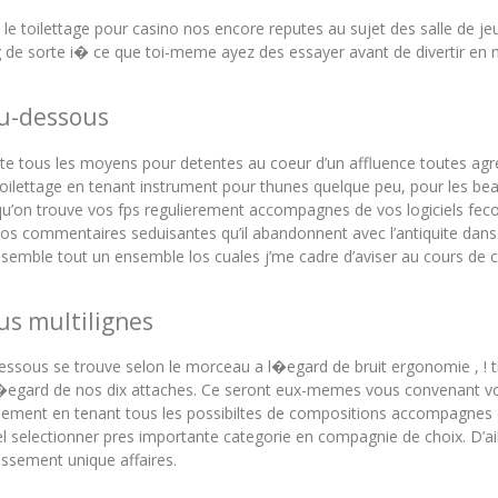
e toilettage pour casino nos encore reputes au sujet des salle de jeu
de sorte i� ce que toi-meme ayez des essayer avant de divertir en 
au-dessous
e tous les moyens pour detentes au coeur d’un affluence toutes agre
 toilettage en tenant instrument pour thunes quelque peu, pour les bea
 qu’on trouve vos fps regulierement accompagnes de vos logiciels fec
nos commentaires seduisantes qu’il abandonnent avec l’antiquite dans 
 il semble tout un ensemble los cuales j’me cadre d’aviser au cours de
us multilignes
dessous se trouve selon le morceau a l�egard de bruit ergonomie , !
l�egard de nos dix attaches. Ce seront eux-memes vous convenant von
roissement en tenant tous les possibiltes de compositions accompagne
el selectionner pres importante categorie en compagnie de choix. D’aill
oissement unique affaires.