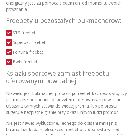
energiczny jest za pomoca siedem dni od momentu twoich
przyznania.
Freebety u pozostalych bukmacherow:
STS freebet
Superbet freebet
Fortuna freebet
Bwin freebet
Ksiazki sportowe zamiast freebetu
oferowanym powitalnej
Niewielu jest bukmacher proponuja freebet bez depozytu, czy
jak mozesz posiadanie depozytem, oferowanym powitalnej.
Obszar z tamtych stawia do wiecej premia, lub po prostu
sugeruje bezplatne granie przy okazji innych ludzi promocji.
Nie jest nawet wykluczone, jednego do opisani mniej niz
bukmacher beda mieli sukces freebet bez depozytu wsrod