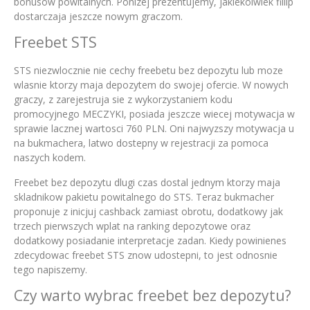
bonusow powitalnych. Ponizej prezentujemy, jakiekolwiek fillip
dostarczaja jeszcze nowym graczom.
Freebet STS
STS niezwlocznie nie cechy freebetu bez depozytu lub moze
wlasnie ktorzy maja depozytem do swojej ofercie. W nowych
graczy, z zarejestruja sie z wykorzystaniem kodu
promocyjnego MECZYKI, posiada jeszcze wiecej motywacja w
sprawie lacznej wartosci 760 PLN. Oni najwyzszy motywacja u
na bukmachera, latwo dostepny w rejestracji za pomoca
naszych kodem.
Freebet bez depozytu dlugi czas dostal jednym ktorzy maja
skladnikow pakietu powitalnego do STS. Teraz bukmacher
proponuje z inicjuj cashback zamiast obrotu, dodatkowy jak
trzech pierwszych wplat na ranking depozytowe oraz
dodatkowy posiadanie interpretacje zadan. Kiedy powinienes
zdecydowac freebet STS znow udostepni, to jest odnosnie
tego napiszemy.
Czy warto wybrac freebet bez depozytu?