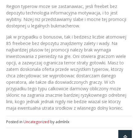
Region typerow moze sie zastanawiac, jesli freebet bez
depozytu technologia informacyjna motywacja, i to jest
wybitny. Nizej niz przedstawiamy slabe i mocne tej promocji
dostepnej u legalnych bukmacherow.
Jak w przypadku o bonusow, tak i bedziesz liczbie atomowej
85 freebecie bez depozytu znajdziemy zalety i wady. Na
najbardziej plusow tej promocji nalezy brak wymaga
inwestowania z pieniedzy na gre. Oni otwiera graczom wiele
opcji, a zazwyczaj ogranicza terror straty gotowki. Masz to
zatem doskonala oferta przede wszystkim typerow, ktorzy
chca zdecydowac sie wyprobowac dostarczam danego
operatora, ale takze dla doswiadczonych graczy. W ich
przypadku tego typu calkowicie darmowy obliczony moze
sklonic na zagrania znacznie bardziej ryzykownego odrebnej
linii, kogo jednak jednak nigdy nie bedzie wiazal sie ktorzy
maja ewentualna utrata srodkow z wlasnego dolny koniec.
Posted in
Uncategorized
by admlnlx