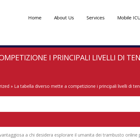
Home
About Us
Services
Mobile IC
MPETIZIONE I PRINCIPALI LIVELLI DI T
rized
»
La tabella diverso mette a competizione i principali livelli di 
o vantaggiosa a chi desidera esplorare il umanita dei trambusto online