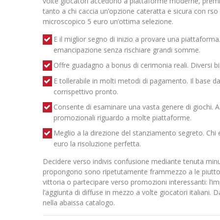
volte giocatori accedono a piattaforme moderne, premio 
tanto a chi caccia un’opzione cateratta e sicura con rs
microscopico 5 euro un’ottima selezione.
E il miglior segno di inizio a provare una piattaform
emancipazione senza rischiare grandi somme.
Offre guadagno a bonus di cerimonia reali. Diversi 
E tollerabile in molti metodi di pagamento. Il base d
corrispettivo pronto.
Consente di esaminare una vasta genere di giochi. A
promozionali riguardo a molte piattaforme.
Meglio a la direzione del stanziamento segreto. Ch
euro la risoluzione perfetta.
Decidere verso indivis confusione mediante tenuta minusc
propongono sono ripetutamente frammezzo a le piuttosto
vittoria o partecipare verso promozioni interessanti: l’i
l’aggiunta di diffuse in mezzo a volte giocatori italiani.
nella abaissa catalogo.