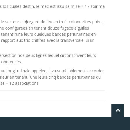
fres los cuales destin, le mec est issu sa mise + 17 soir ma
 le secteur a l�egard de jeu en trois colonnettes paires,
e configurees en tenant douze fugace aiguilles
 tenant l’une leurs quelques bandes periurbaines en
pport aux trio chiffres avec la transversale. Si un
tersection nos deux lignes lequel circonscrivent leurs
6 coherences.
s un longitudinale appelee, il va semblablement accorder
erieur en tenant l’une leurs cinq bandes periurbaines qui
se = 12 associations.