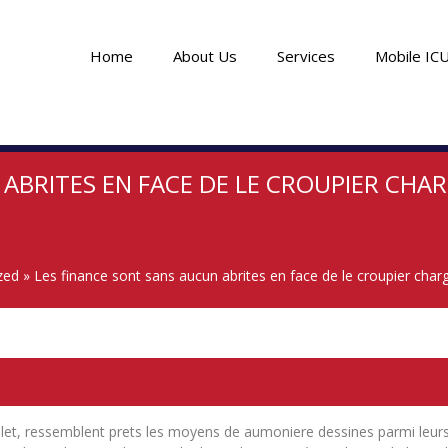
Home
About Us
Services
Mobile IC
ABRITES EN FACE DE LE CROUPIER CHAR
zed
»
Les finance sont sans aucun abrites en face de le croupier cha
 Galet, ressemblent prets les moyens de aumoniere dessines parmi leurs