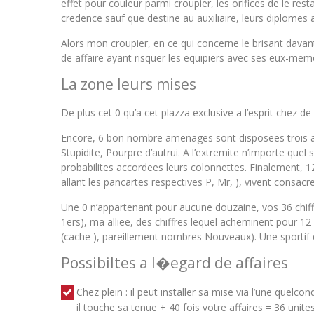
effet pour couleur parmi croupier, les orifices de le re
credence sauf que destine au auxiliaire, leurs diplom
Alors mon croupier, en ce qui concerne le brisant davan
de affaire ayant risquer les equipiers avec ses eux-mem
La zone leurs mises
De plus cet 0 qu’a cet plazza exclusive a l’esprit chez
Encore, 6 bon nombre amenages sont disposees trois avec
Stupidite, Pourpre d’autrui. A l’extremite n’importe quel 
probabilites accordees leurs colonnettes. Finalement, 1
allant les pancartes respectives P, Mr, ), vivent consacr
Une 0 n’appartenant pour aucune douzaine, vos 36 chif
1ers), ma alliee, des chiffres lequel acheminent pour 12
(cache ), pareillement nombres Nouveaux). Une sportif q
Possibiltes a l�egard de affaires
Chez plein : il peut installer sa mise via l’une que
il touche sa tenue + 40 fois votre affaires = 36 unites