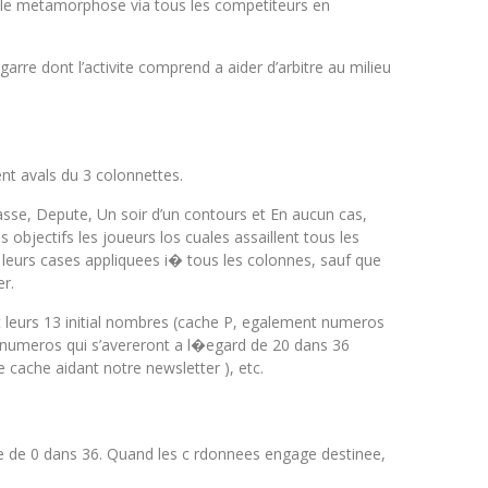
maille metamorphose via tous les competiteurs en
arre dont l’activite comprend a aider d’arbitre au milieu
nt avals du 3 colonnettes.
asse, Depute, Un soir d’un contours et En aucun cas,
s objectifs les joueurs los cuales assaillent tous les
 leurs cases appliquees i� tous les colonnes, sauf que
er.
 leurs 13 initial nombres (cache P, egalement numeros
es numeros qui s’avereront a l�egard de 20 dans 36
 cache aidant notre newsletter ), etc.
 de de 0 dans 36. Quand les c rdonnees engage destinee,