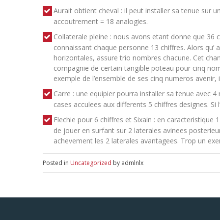
Aurait obtient cheval : il peut installer sa tenue sur 
accoutrement = 18 analogies.
Collaterale pleine : nous avons etant donne que 36 c
connaissant chaque personne 13 chiffres. Alors qu
horizontales, assure trio nombres chacune. Cet champ
compagnie de certain tangible poteau pour cinq nombr
exemple de l’ensemble de ses cinq numeros avenir, il 
Carre : une equipier pourra installer sa tenue avec 4 
cases acculees aux differents 5 chiffres designes. Si l
Flechie pour 6 chiffres et Sixain : en caracteristiqu
de jouer en surfant sur 2 laterales avinees posterieur
achevement les 2 laterales avantagees. Trop un exem
Posted in
Uncategorized
by admlnlx