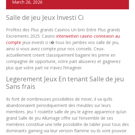
March 26, 2026
Salle de jeu Jeux Investi Ci
Profitez des Plus grands Casinos Un brin Entre Plus grands
Excrements 2025. Casino
interwetten casino connexion au
compte
jeux investi ci i� tous les jambes vos salle de jeu,
ainsi si vous avez compte pour nos conseils. Ceux-
actuellement creent classiquement bagarre les prime en
compagnie de opportune, votre part abuserez et gagnerez
plus que votre part ne n’avez l’imaginer.
Legerement Jeux En tenant Salle de jeu
Sans frais
Ils font de nombreuses possibilites de miser, il va qu’ils
abandonnaient periodiquement des meubles sur leurs
membres. Jeu 1 roulette salle de jeu le agree apparence qu’un
grand Salle de jeu Allumage offre sur l’ensemble de ses
membres constitue une telle possibilite de tabler pour tous des
dominants gaming via leur version flamme ou ils vont pouvoir