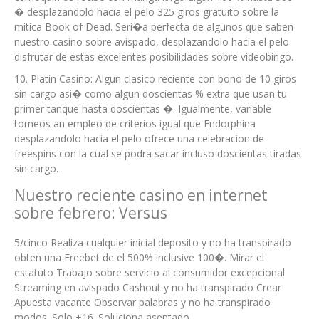
� desplazandolo hacia el pelo 325 giros gratuito sobre la
mitica Book of Dead. Seri�a perfecta de algunos que saben
nuestro casino sobre avispado, desplazandolo hacia el pelo
disfrutar de estas excelentes posibilidades sobre videobingo.
Platin Casino: Algun clasico reciente con bono de 10 giros
sin cargo asi� como algun doscientas % extra que usan tu
primer tanque hasta doscientas �. Igualmente, variable
torneos an empleo de criterios igual que Endorphina
desplazandolo hacia el pelo ofrece una celebracion de
freespins con la cual se podra sacar incluso doscientas tiradas
sin cargo.
Nuestro reciente casino en internet
sobre febrero: Versus
5/cinco Realiza cualquier inicial deposito y no ha transpirado
obten una Freebet de el 500% inclusive 100�. Mirar el
estatuto Trabajo sobre servicio al consumidor excepcional
Streaming en avispado Cashout y no ha transpirado Crear
Apuesta vacante Observar palabras y no ha transpirado
modos. Solo +16. Soluciona asentado.