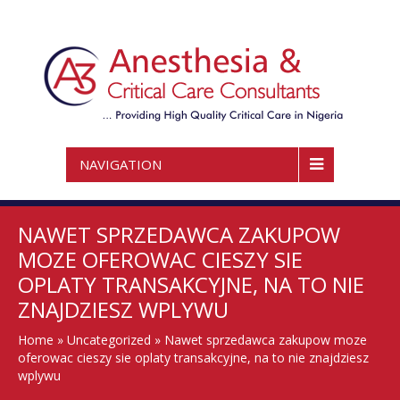
NAVIGATION
NAWET SPRZEDAWCA ZAKUPOW
MOZE OFEROWAC CIESZY SIE
OPLATY TRANSAKCYJNE, NA TO NIE
ZNAJDZIESZ WPLYWU
Home
»
Uncategorized
»
Nawet sprzedawca zakupow moze
oferowac cieszy sie oplaty transakcyjne, na to nie znajdziesz
wplywu