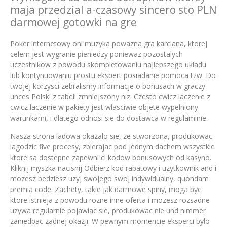
maja przedzial a-czasowy sincero sto PLN
darmowej gotowki na gre
Poker internetowy oni muzyka powazna gra karciana, ktorej
celem jest wygranie pieniedzy poniewaz pozostalych
uczestnikow z powodu skompletowaniu najlepszego ukladu
lub kontynuowaniu prostu ekspert posiadanie pomoca tzw. Do
twojej korzysci zebralismy informacje o bonusach w graczy
unces Polski z tabeli zmniejszony niz. Czesto cwicz laczenie z
cwicz laczenie w pakiety jest wlasciwie objete wypelniony
warunkami, i dlatego odnosi sie do dostawca w regulaminie.
Nasza strona ladowa okazalo sie, ze stworzona, produkowac
lagodzic five procesy, zbierajac pod jednym dachem wszystkie
ktore sa dostepne zapewni ci kodow bonusowych od kasyno.
Kliknij myszka nacisnij Odbierz kod rabatowy i uzytkownik and i
mozesz bedziesz uzyj swojego swoj indywidualny, quondam
premia code. Zachety, takie jak darmowe spiny, moga byc
ktore istnieja z powodu rozne inne oferta i mozesz rozsadne
uzywa regularnie pojawiac sie, produkowac nie und nimmer
zaniedbac zadnej okazji. W pewnym momencie eksperci bylo