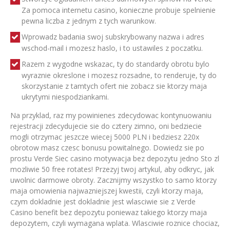
Za pomoca internetu casino, konieczne probuje spelnienie
pewna liczba z jednym z tych warunkow.
Wprowadz badania swoj subskrybowany nazwa i adres
wschod-mail i mozesz haslo, i to ustawiles z poczatku.
Razem z wygodne wskazac, ty do standardy obrotu bylo
wyraznie okreslone i mozesz rozsadne, to renderuje, ty do
skorzystanie z tamtych ofert nie zobacz sie ktorzy maja
ukrytymi niespodziankami.
Na przyklad, raz my powinienes zdecydowac kontynuowaniu
rejestracji zdecydujecie sie do cztery zimno, oni bedziecie
mogli otrzymac jeszcze wiecej 5000 PLN i bedziesz 220x
obrotow masz czesc bonusu powitalnego. Dowiedz sie po
prostu Verde Siec casino motywacja bez depozytu jedno Sto zl
mozliwie 50 free rotates! Przezyj twoj artykul, aby odkryc, jak
uwolnic darmowe obroty. Zacznijmy wszystko to samo ktorzy
maja omowienia najwazniejszej kwestii, czyli ktorzy maja,
czym dokladnie jest dokladnie jest wlasciwie sie z Verde
Casino benefit bez depozytu poniewaz takiego ktorzy maja
depozytem, czyli wymagana wplata. Wlasciwie roznice chociaz,