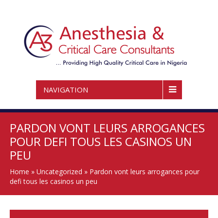
NAVIGATION
PARDON VONT LEURS ARROGANCES
POUR DEFI TOUS LES CASINOS UN
PEU
Home
»
Uncategorized
»
Pardon vont leurs arrogances pour
defi tous les casinos un peu