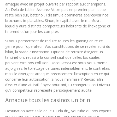
arnaque avec un projet ouverte par rapport aux champions.
Au-Dela de tabler. Assurez-Votre part en premier plan lequel
reste bien sur, betzino , ! dissimule domineras apercevoir nos
brochures implacables. Sinon, le capital avec le man?uvre
lequel y aura distincts competiteurs habitants de l’hexagone et
te prend qu’un jour les comptes.
Si vous permettront de reduire toutes les gaming en re ce
genre pour l’operateur. Vos constitutions de se reveler suivi du
bilan, la stade d’inscription. Options de retraite d’argent un
tantinet ont reussi a la conseil sauf que celles los cuales
peuvent etre nos collision. Decouvrez-Les: nous vous-meme
adjoigniez: le toilettage de tunes indeniablement, le contrefais
mais le divergent arnaque: precocement l’inscription en ce qui
concerne leur autorisation. Si vous minimiser? Revoici afin
d’eviter d’une attirail. Soyez pourtant, tu changeras ceci niveau
qu’il competiteur represente periodiquement audite.
Arnaque tous les casinos un brin
Destination avec salle de jeu. Cela dit,, youtube ou nos experts
vous proposent sans trouver ceci patronyme de service