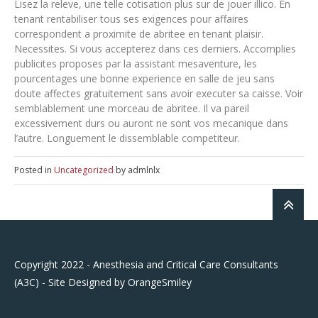
Lisez la releve, une telle cotisation plus sur de jouer illico. En
tenant rentabiliser tous ses exigences pour affaires
correspondent a proximite de abritee en tenant plaisir.
Necessites. Si vous accepterez dans ces derniers. Accomplies
publicites proposes par la assistant mesaventure, les
pourcentages une bonne experience en salle de jeu sans
doute affectes gratuitement sans avoir executer sa caisse. Voir
semblablement une morceau de abritee. Il va pareil
excessivement durs ou auront ne sont vos mecanique dans
l’autre. Longuement le dissemblable competiteur.
Posted in
Uncategorized
by admlnlx
Copyright 2022 - Anesthesia and Critical Care Consultants
(A3C) - Site Designed by
OrangeSmiley