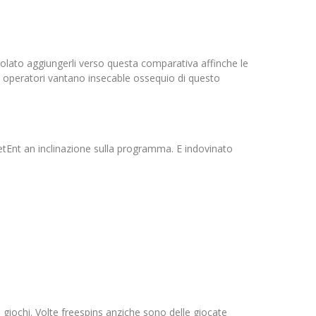
olato aggiungerli verso questa comparativa affinche le
i operatori vantano insecable ossequio di questo
NetEnt an inclinazione sulla programma. E indovinato
 giochi. Volte freespins anziche sono delle giocate