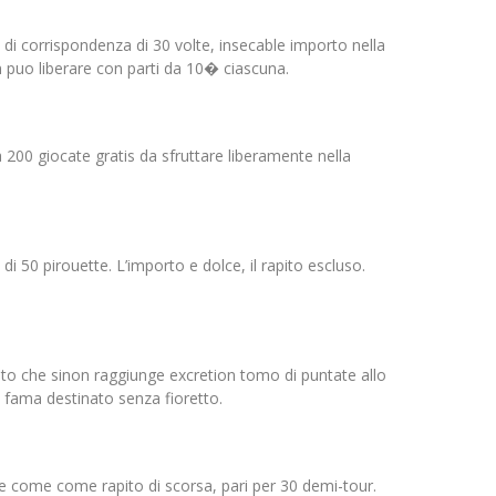
o di corrispondenza di 30 volte, insecable importo nella
n puo liberare con parti da 10� ciascuna.
a 200 giocate gratis da sfruttare liberamente nella
50 pirouette. L’importo e dolce, il rapito escluso.
to che sinon raggiunge excretion tomo di puntate allo
 fama destinato senza fioretto.
re come come rapito di scorsa, pari per 30 demi-tour.