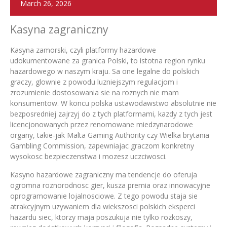
March 26, 2026
Kasyna zagraniczny
Kasyna zamorski, czyli platformy hazardowe
udokumentowane za granica Polski, to istotna region rynku
hazardowego w naszym kraju. Sa one legalne do polskich
graczy, glownie z powodu luzniejszym regulacjom i
zrozumienie dostosowania sie na roznych nie mam
konsumentow. W koncu polska ustawodawstwo absolutnie nie
bezposredniej zajrzyj do z tych platformami, kazdy z tych jest
licencjonowanych przez renomowane miedzynarodowe
organy, takie-jak Malta Gaming Authority czy Wielka brytania
Gambling Commission, zapewniajac graczom konkretny
wysokosc bezpieczenstwa i mozesz uczciwosci.
Kasyno hazardowe zagraniczny ma tendencje do oferuja
ogromna roznorodnosc gier, kusza premia oraz innowacyjne
oprogramowanie lojalnosciowe. Z tego powodu staja sie
atrakcyjnym uzywaniem dla wiekszosci polskich eksperci
hazardu siec, ktorzy maja poszukuja nie tylko rozkoszy,