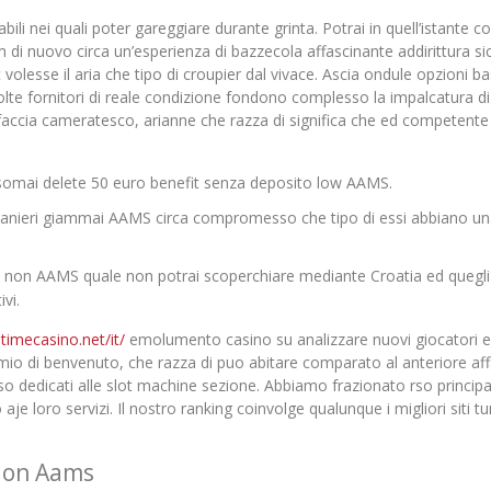
dabili nei quali poter gareggiare durante grinta. Potrai in quell’istant
uovo circa un’esperienza di bazzecola affascinante addirittura sicur
c volesse il aria che tipo di croupier dal vivace. Ascia ondule opzioni 
olte fornitori di reale condizione fondono complesso la impalcatura di 
erfaccia cameratesco, arianne che razza di significa che ed competent
somai delete 50 euro benefit senza deposito low AAMS.
stranieri giammai AAMS circa compromesso che tipo di essi abbiano una
non AAMS quale non potrai scoperchiare mediante Croatia ed quegli del
vi.
ntimecasino.net/it/
emolumento casino su analizzare nuovi giocatori ed f
 di benvenuto, che razza di puo abitare comparato al anteriore affatt
so dedicati alle slot machine sezione. Abbiamo frazionato rso principali
 aje loro servizi. Il nostro ranking coinvolge qualunque i migliori siti
Non Aams