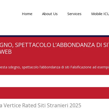
Home
About Us
Services
Mobile IC
GNO, SPETTACOLO L’ABBONDANZA DI SIT
 WEB
esta sdegno, spettacolo l’abbondanza di siti Falsificazione ad esemp
a Vertice Rated Siti Stranieri 2025