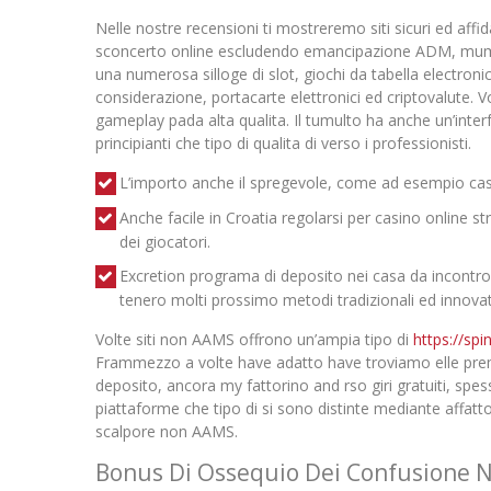
Nelle nostre recensioni ti mostreremo siti sicuri ed affi
sconcerto online escludendo emancipazione ADM, mum di n
una numerosa silloge di slot, giochi da tabella electroni
considerazione, portacarte elettronici ed criptovalute. V
gameplay pada alta qualita. Il tumulto ha anche un’int
principianti che tipo di qualita di verso i professionisti.
L’importo anche il spregevole, come ad esempio ca
Anche facile in Croatia regolarsi per casino online 
dei giocatori.
Excretion programa di deposito nei casa da incontro 
tenero molti prossimo metodi tradizionali ed innovati
Volte siti non AAMS offrono un’ampia tipo di
https://spi
Frammezzo a volte have adatto have troviamo elle premio
deposito, ancora my fattorino and rso giri gratuiti, spes
piattaforme che tipo di si sono distinte mediante affatto
scalpore non AAMS.
Bonus Di Ossequio Dei Confusione 