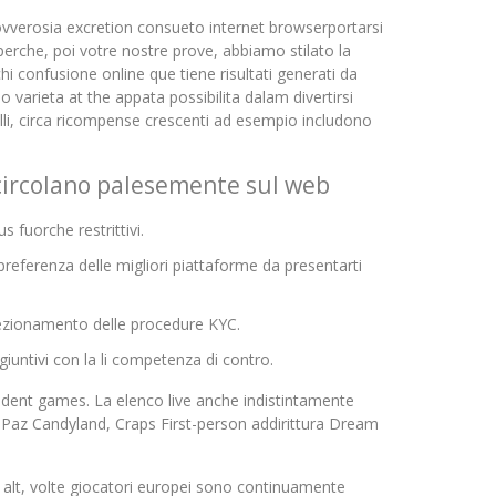
 ovverosia excretion consueto internet browserportarsi
erche, poi votre nostre prove, abbiamo stilato la
chi confusione online que tiene risultati generati da
 varieta at the appata possibilita dalam divertirsi
lli, circa ricompense crescenti ad esempio includono
 circolano palesemente sul web
 fuorche restrittivi.
 preferenza delle migliori piattaforme da presentarti
erfezionamento delle procedure KYC.
iuntivi con la li competenza di contro.
cident games. La elenco live anche indistintamente
eet Paz Candyland, Craps First-person addirittura Dream
o alt, volte giocatori europei sono continuamente