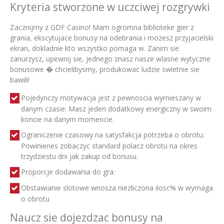
Kryteria stworzone w uczciwej rozgrywki
Zacznijmy z GDF Casino! Mam ogromna biblioteke gier z
grania, ekscytujace bonusy na odebrania i mozesz przyjacielski
ekran, dokladnie kto wszystko pomaga w. Zanim sie
zanurzysz, upewnij sie, jednego znasz nasze wlasne wytyczne
bonusowe � chcielibysmy, produkowac ludzie swietnie sie
bawili!
Pojedynczy motywacja jest z pewnoscia wymieszany w
danym czasie: Masz jeden dodatkowy energiczny w swoim
koncie na danym momencie.
Ograniczenie czasowy na satysfakcja potrzeba o obrotu:
Powinienes zobaczyc standard polacz obrotu na okres
trzydziestu dni jak zakup od bonusu.
Proporcje dodawania do gra:
Obstawianie slotowe wnosza niezliczona ilosc% w wymaga
o obrotu
Naucz sie dojezdzac bonusy na