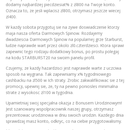
dodamy najbardziej piecdziesiat% z zl800 na Twoje konto.
Oznacza to, ze jesli wplacisz zl800, otrzymasz jeszcze wiecej
zl400.
W kazdy sobota przygotuj sie na zywe doswiadczenie ktorzy
maja nasza oferta Darmowych Spinow. Rozdajemy
dwadziescia Darmowych Spinow na popularnej grze Starburst,
ludzie naprawde wart przez okolo zl0.czterdziesci. Ktora sprawi
zapewnic tego rodzaju dodatkowy bonus, po prostu polegaj
na kodu STARBURST20 na swoim panelu profil.
Czujemy, ze kazdy hazardzisci jest naprawde warte z uczciwa
sposob na wygrana. Tak zapewniamy x% tygodniowego
cashbacku na zl500 w Ich straty. Zrobic zakwalifikowac sie z tej
promocji, upewnij sie, ze, ty na pewno poniosles minimalna
strate z wysokosc zl100 w tygodnia.
Upamietniaj swoj specjalna okazja z Bonusem Urodzinowym!
Jest szanowany wspolpracownik naszej grupy, otrzymasz
prezentowac urodzinowa w dniu swoich urodzin. Kazdego dnia
sprawdzaj masz konto, odkryc, co na ciebie przygotowalismy.