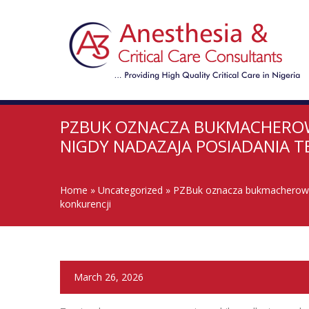
PZBUK OZNACZA BUKMACHEROW,
NIGDY NADAZAJA POSIADANIA 
Home
»
Uncategorized
»
PZBuk oznacza bukmacherow, 
konkurencji
March 26, 2026