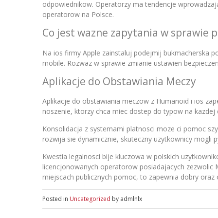
odpowiednikow. Operatorzy ma tendencje wprowadzaja 
operatorow na Polsce.
Co jest wazne zapytania w sprawie
Na ios firmy Apple zainstaluj podejmij bukmacherska p
mobile. Rozwaz w sprawie zmianie ustawien bezpieczens
Aplikacje do Obstawiania Meczy
Aplikacje do obstawiania meczow z Humanoid i ios za
noszenie, ktorzy chca miec dostep do typow na kazdej 
Konsolidacja z systemami platnosci moze ci pomoc szy
rozwija sie dynamicznie, skuteczny uzytkownicy mogli p
Kwestia legalnosci bije kluczowa w polskich uzytkown
licencjonowanych operatorow posiadajacych zezwolic Mi
miejscach publicznych pomoc, to zapewnia dobry oraz 
Posted in
Uncategorized
by admlnlx