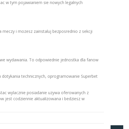
ac w tym pojawianiem sie nowych legalnych
 meczy i mozesz zainstaluj bezposrednio z sekcji
owe wydawania. To odpowiednie jednostka dla fanow
ch dotykania technicznych, oprogramowanie Superbet
stac wylacznie posiadanie uzywa oferowanych z
w jest codziennie aktualizowana i bedziesz w