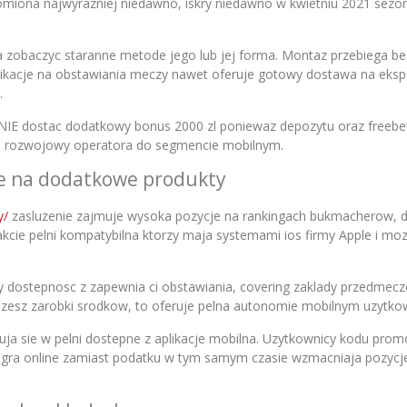
iona najwyrazniej niedawno, iskry niedawno w kwietniu 2021 sezonu
 zobaczyc staranne metode jego lub jej forma. Montaz przebiega b
cje na obstawiania meczy nawet oferuje gotowy dostawa na eksper
.
NIE dostac dodatkowy bonus 2000 zl poniewaz depozytu oraz freebe
nse rozwojowy operatora do segmencie mobilnym.
e na dodatkowe produkty
y/
zasluzenie zajmuje wysoka pozycje na rankingach bukmacherow, do
akcie pelni kompatybilna ktorzy maja systemami ios firmy Apple i mo
y dostepnosc z zapewnia ci obstawiania, covering zaklady przedmeczow
ozesz zarobki srodkow, to oferuje pelna autonomie mobilnym uzytk
jduja sie w pelni dostepne z aplikacje mobilna. Uzytkownicy kodu pro
bor gra online zamiast podatku w tym samym czasie wzmacniaja pozyc