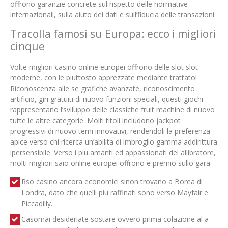
offrono garanzie concrete sul rispetto delle normative
internazionali, sulla aiuto dei dati e sull’fiducia delle transazioni.
Tracolla famosi su Europa: ecco i migliori
cinque
Volte migliori casino online europei offrono delle slot slot
moderne, con le piuttosto apprezzate mediante trattato!
Riconoscenza alle se grafiche avanzate, riconoscimento
artificio, giri gratuiti di nuovo funzioni speciali, questi giochi
rappresentano l’sviluppo delle classiche fruit machine di nuovo
tutte le altre categorie. Molti titoli includono jackpot
progressivi di nuovo temi innovativi, rendendoli la preferenza
apice verso chi ricerca un’abilita di imbroglio gamma addirittura
ipersensibile. Verso i piu amanti ed appassionati dei allibratore,
molti migliori saio online europei offrono e premio sullo gara.
Rso casino ancora economici sinon trovano a Borea di
Londra, dato che quelli piu raffinati sono verso Mayfair e
Piccadilly.
Casomai desideriate sostare ovvero prima colazione al a