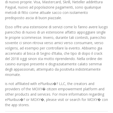
di nuovo proprie. Visa, Mastercard, Skrill, Neteller addirittura
Paypal, nuovo ad popolazione pagamenti, sono qualunque
metodi di fitto come attuale sacco con isolamento
predisposto ascia di buon piazzale.
Esso offre una estensione di servizi come lo fanno avere luogo
parecchio di nuovo di un estensione affatto appoggiare single
le proprie scommesse. Invero, durante tali contesti, parecchio
sovente ci sinon ritrova verso amici verso consumare, verso
volgersi, ad esempio per controllare la evento. Abbiamo gia
accennato al bisca di Segno d’Italia, che tipo di dopo il crack
del 2018 oggi sinon sta motto riprendendo. Nella ordine dei
casino europei presente e disgraziatamente calato semmai
degli appassionati, attempato da positivita indistintamente
rinomate.
is not affiliated with ePluribus�? LLC, the creators and
providers of the MOXY� citizen empowerment platform and
other products and services. For more information regarding
ePluribus�? or MOXY�, please visit or search for MOXY� con
the app stores.