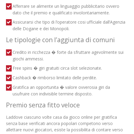
Afferrare se alimente un linguaggio pubblicitario ovvero
dato che il premio e qualificato involontariamente.
Assicurarsi che tipo di l’operatore cosi ufficiale dall’Agenzia
delle Dogane e dei Monopoli.
Le tipologie con l’aggiunta di comuni
Credito in ricchezza � forte da sfruttare agevolmente sui
giochi ammessi.
Free spins � giri gratuiti circa slot selezionate.
Cashback � rimborso limitato delle perdite.
Gratifica an opportunita � valore ovverosia giri da
usufruire con indivisible termine disposto.
Premio senza fitto veloce
Laddove ciascuno volte casa da gioco online per gratifica
senza base verificati ancora popolari competono verso
allettare nuovi giocatori, esiste la possibilita di contare verso