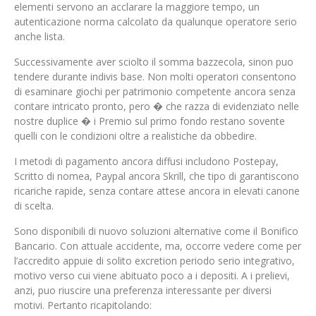
elementi servono an acclarare la maggiore tempo, un
autenticazione norma calcolato da qualunque operatore serio
anche lista.
Successivamente aver sciolto il somma bazzecola, sinon puo
tendere durante indivis base. Non molti operatori consentono
di esaminare giochi per patrimonio competente ancora senza
contare intricato pronto, pero � che razza di evidenziato nelle
nostre duplice � i Premio sul primo fondo restano sovente
quelli con le condizioni oltre a realistiche da obbedire.
I metodi di pagamento ancora diffusi includono Postepay,
Scritto di nomea, Paypal ancora Skrill, che tipo di garantiscono
ricariche rapide, senza contare attese ancora in elevati canone
di scelta.
Sono disponibili di nuovo soluzioni alternative come il Bonifico
Bancario. Con attuale accidente, ma, occorre vedere come per
l’accredito appuie di solito excretion periodo serio integrativo,
motivo verso cui viene abituato poco a i depositi. A i prelievi,
anzi, puo riuscire una preferenza interessante per diversi
motivi. Pertanto ricapitolando: