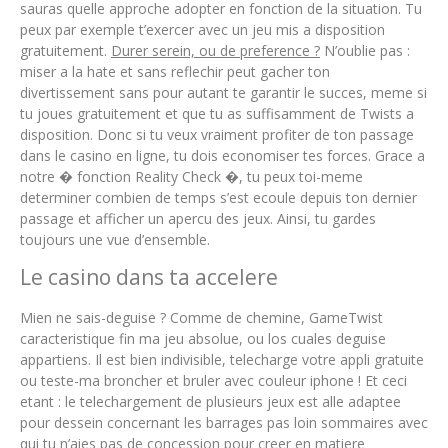
sauras quelle approche adopter en fonction de la situation. Tu
peux par exemple t’exercer avec un jeu mis a disposition
gratuitement.
Durer serein, ou de preference ?
N’oublie pas :
miser a la hate et sans reflechir peut gacher ton
divertissement sans pour autant te garantir le succes, meme si
tu joues gratuitement et que tu as suffisamment de Twists a
disposition. Donc si tu veux vraiment profiter de ton passage
dans le casino en ligne, tu dois economiser tes forces. Grace a
notre � fonction Reality Check �, tu peux toi-meme
determiner combien de temps s’est ecoule depuis ton dernier
passage et afficher un apercu des jeux. Ainsi, tu gardes
toujours une vue d’ensemble.
Le casino dans ta accelere
Mien ne sais-deguise ? Comme de chemine, GameTwist
caracteristique fin ma jeu absolue, ou los cuales deguise
appartiens. Il est bien indivisible, telecharge votre appli gratuite
ou teste-ma broncher et bruler avec couleur iphone ! Et ceci
etant : le telechargement de plusieurs jeux est alle adaptee
pour dessein concernant les barrages pas loin sommaires avec
qui tu n’aies pas de concession pour creer en matiere