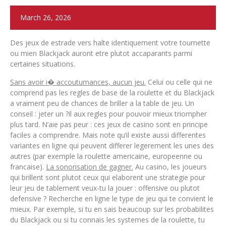
March 26, 2026
Des jeux de estrade vers halte identiquement votre tournette
ou mien Blackjack auront etre plutot accaparants parmi
certaines situations.
Sans avoir i� accoutumances, aucun jeu.
Celui ou celle qui ne
comprend pas les regles de base de la roulette et du Blackjack
a vraiment peu de chances de briller a la table de jeu. Un
conseil : jeter un ?il aux regles pour pouvoir mieux triompher
plus tard. N’aie pas peur : ces jeux de casino sont en principe
faciles a comprendre. Mais note qu’il existe aussi differentes
variantes en ligne qui peuvent differer legerement les unes des
autres (par exemple la roulette americaine, europeenne ou
francaise).
La sonorisation de gagner.
Au casino, les joueurs
qui brillent sont plutot ceux qui elaborent une strategie pour
leur jeu de tablement veux-tu la jouer : offensive ou plutot
defensive ? Recherche en ligne le type de jeu qui te convient le
mieux. Par exemple, si tu en sais beaucoup sur les probabilites
du Blackjack ou si tu connais les systemes de la roulette, tu