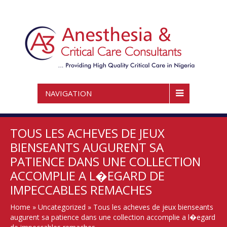
NAVIGATION
TOUS LES ACHEVES DE JEUX
BIENSEANTS AUGURENT SA
PATIENCE DANS UNE COLLECTION
ACCOMPLIE A L�EGARD DE
IMPECCABLES REMACHES
Home
»
Uncategorized
»
Tous les acheves de jeux bienseants
augurent sa patience dans une collection accomplie a l�egard