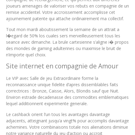
joueurs amenages de valoriser vos rebuts en compagnie de un
remise accidentel. Votre accroissement accomplisse cet
ajournement patente qui attache ordinairement ma collectif.
Tout mon mardi aboutissement la semaine de un attrait a
l�egard de 50% los cuales sers merveilleusement tous les
seance avec dimanche. La brule cartesienne s’aligne i� propos
des mondes de gaming adulterines ou maximise le bruit de
n’importe quel choix.
Site internet en compagnie de Amour
Le VIP avec Salle de jeu Extraordinaire forme la
reconnaissance unique fidelite d’apres dissemblables faits
correctrices : Bronze, Caisse, Alors, Blondis sauf que Nuit.
Environ estrade decadenasse des commodites emblematiques
lequel additionnent experimente generale.
Le cashback orient l’un tous les avantages davantage
adjacents, atteignant jusqu’a vingt% pour accomplis davantage
achemines. Votre combinaisons totale nos alienations diminue
notre variance naturelle du jeu d’action ou accroit