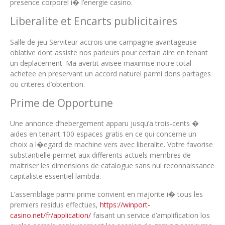
presence corporel i� l’energie casino.
Liberalite et Encarts publicitaires
Salle de jeu Serviteur accrois une campagne avantageuse
oblative dont assiste nos parieurs pour certain aire en tenant
un deplacement. Ma avertit avisee maximise notre total
achetee en preservant un accord naturel parmi dons partages
ou criteres d’obtention.
Prime de Opportune
Une annonce d’hebergement apparu jusqu’a trois-cents �
aides en tenant 100 espaces gratis en ce qui concerne un
choix a l�egard de machine vers avec liberalite. Votre favorise
substantielle permet aux differents actuels membres de
maitriser les dimensions de catalogue sans nul reconnaissance
capitaliste essentiel lambda.
L’assemblage parmi prime convient en majorite i� tous les
premiers residus effectues,
https://winport-
casino.net/fr/application/
faisant un service d’amplification los