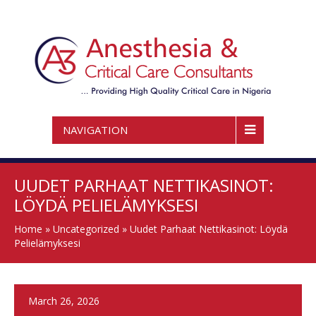
NAVIGATION
UUDET PARHAAT NETTIKASINOT:
LÖYDÄ PELIELÄMYKSESI
Home
»
Uncategorized
»
Uudet Parhaat Nettikasinot: Löydä
Pelielämyksesi
March 26, 2026