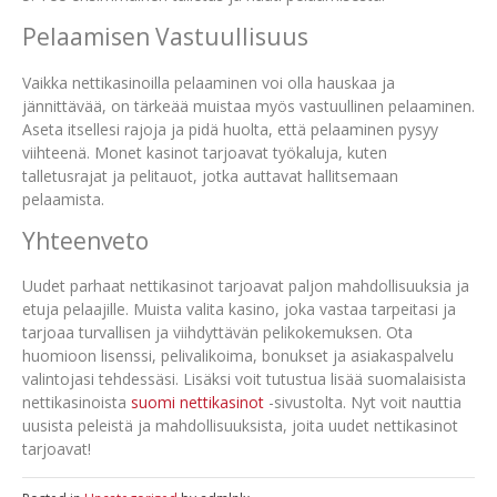
Pelaamisen Vastuullisuus
Vaikka nettikasinoilla pelaaminen voi olla hauskaa ja
jännittävää, on tärkeää muistaa myös vastuullinen pelaaminen.
Aseta itsellesi rajoja ja pidä huolta, että pelaaminen pysyy
viihteenä. Monet kasinot tarjoavat työkaluja, kuten
talletusrajat ja pelitauot, jotka auttavat hallitsemaan
pelaamista.
Yhteenveto
Uudet parhaat nettikasinot tarjoavat paljon mahdollisuuksia ja
etuja pelaajille. Muista valita kasino, joka vastaa tarpeitasi ja
tarjoaa turvallisen ja viihdyttävän pelikokemuksen. Ota
huomioon lisenssi, pelivalikoima, bonukset ja asiakaspalvelu
valintojasi tehdessäsi. Lisäksi voit tutustua lisää suomalaisista
nettikasinoista
suomi nettikasinot
-sivustolta. Nyt voit nauttia
uusista peleistä ja mahdollisuuksista, joita uudet nettikasinot
tarjoavat!