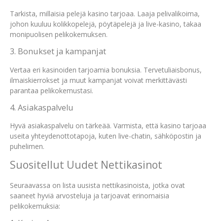
Tarkista, millaisia pelejä kasino tarjoaa. Laaja pelivalikoima,
johon kuuluu kolikkopelejä, pöytäpelejä ja live-kasino, takaa
monipuolisen pelikokemuksen.
3. Bonukset ja kampanjat
Vertaa eri kasinoiden tarjoamia bonuksia. Tervetuliaisbonus,
ilmaiskierrokset ja muut kampanjat voivat merkittävästi
parantaa pelikokemustasi.
4. Asiakaspalvelu
Hyvä asiakaspalvelu on tärkeää. Varmista, että kasino tarjoaa
useita yhteydenottotapoja, kuten live-chatin, sähköpostin ja
puhelimen.
Suositellut Uudet Nettikasinot
Seuraavassa on lista uusista nettikasinoista, jotka ovat
saaneet hyviä arvosteluja ja tarjoavat erinomaisia
pelikokemuksia: