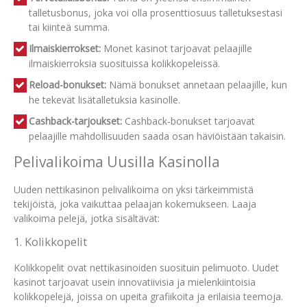
talletusbonus, joka voi olla prosenttiosuus talletuksestasi
tai kiinteä summa.
Ilmaiskierrokset:
Monet kasinot tarjoavat pelaajille
ilmaiskierroksia suosituissa kolikkopeleissä.
Reload-bonukset:
Nämä bonukset annetaan pelaajille, kun
he tekevät lisätalletuksia kasinolle.
Cashback-tarjoukset:
Cashback-bonukset tarjoavat
pelaajille mahdollisuuden saada osan häviöistään takaisin.
Pelivalikoima Uusilla Kasinolla
Uuden nettikasinon pelivalikoima on yksi tärkeimmistä
tekijöistä, joka vaikuttaa pelaajan kokemukseen. Laaja
valikoima pelejä, jotka sisältävät:
1. Kolikkopelit
Kolikkopelit ovat nettikasinoiden suosituin pelimuoto. Uudet
kasinot tarjoavat usein innovatiivisia ja mielenkiintoisia
kolikkopelejä, joissa on upeita grafiikoita ja erilaisia teemoja.