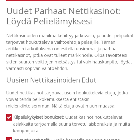
Uudet Parhaat Nettikasinot:
Löydä Pelielämyksesi
Nettikasinoiden maailma kehittyy jatkuvasti, ja uudet pelipaikat
tarjoavat houkuttelevia vaihtoehtoja pelaajille. Tämän
artikkelin tarkoituksena on esitellä uusimmat ja parhaat
nettikasinot, jotka ovat tulleet markkinoille. Olipa tavoitteesi
sitten suurten voittojen metsästys tai vain hauskanpito, löydät
varmasti sopivan vaihtoehdon.
Uusien Nettikasinoiden Edut
Uudet nettikasinot tarjoavat usein houkuttelevia etuja, jotka
voivat tehdä pelikokemuksesta entistäkin
mielenkiintoisemman. Näitä etuja ovat muun muassa:
Kilpailukykyiset bonukset:
Uudet kasinot houkuttelevat
asiakkaita tarjoamalla suuria tervetuliaisbonuksia ja muita
kampanjoita.